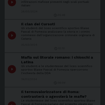
play_circle_filled
infiltrazioni mafiose presenti negli scali portuali
italiani
26/03/2024
05:46
Il clan dei Cursoti
Gli studenti del liceo scientifico sportivo Blaise
Pascal di Pomezia analizzano la storia e i crimini
play_circle_filled
commessi dall'organizzazione criminale originaria di
Catania
25/03/2024
10:15
Mafia sul litorale romano: i chioschi a
Latina
Gli studenti e le studentesse del liceo scientifico
play_circle_filled
sportivo Blaise Pascal di Pomezia ripercorrono
l'inchiesta della DDA
19/03/2024
06:04
Il termovalorizzatore di Roma:
contrasterà o agevolerà le mafie?
Le studentesse del liceo scientifico sportivo Blaise
Pascal di Pomezia parlano del progetto ideato per