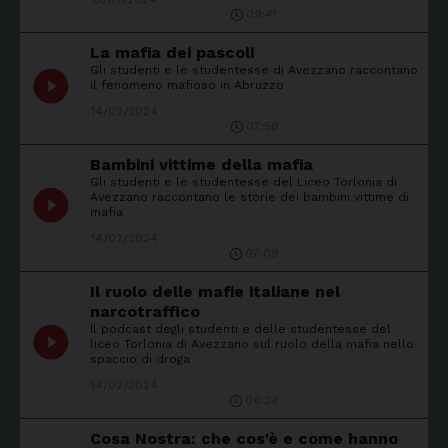
09:41
La mafia dei pascoli
Gli studenti e le studentesse di Avezzano raccontano
play_circle_filled
il fenomeno mafioso in Abruzzo
14/02/2024
07:56
Bambini vittime della mafia
Gli studenti e le studentesse del Liceo Torlonia di
play_circle_filled
Avezzano raccontano le storie dei bambini vittime di
mafia
14/02/2024
07:09
Il ruolo delle mafie italiane nel
narcotraffico
Il podcast degli studenti e delle studentesse del
play_circle_filled
liceo Torlonia di Avezzano sul ruolo della mafia nello
spaccio di droga
14/02/2024
06:24
Cosa Nostra: che cos'è e come hanno