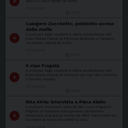
play_circle_filled
dell'I.I.S. Enzo Ferrari di Roma
21/05/2024
05:49
Calogero Zucchetto, poliziotto ucciso
dalla mafia
Il podcast degli studenti e delle studentesse del
play_circle_filled
liceo Blaise Pascal di Pomezia dedicato a Calogero
Zucchetto, vittima di mafia
10/05/2024
04:35
Il clan Fragalà
Il podcast degli studenti e delle studentesse del
play_circle_filled
liceo Blaise Pascal di Pomezia sul clan che controlla
il litorale romano
24/04/2024
05:08
Rita Atria: intervista a Piera Aiello
Il podcast realizzato dalla 2B del Liceo D'Aguirre-
Alighieri di Partanna sulla giovane partannese
play_circle_filled
testimone di giustizia morta nel 1992. Piera Aiello ha
ricordato ai nostri microfoni la loro…
19/04/2024