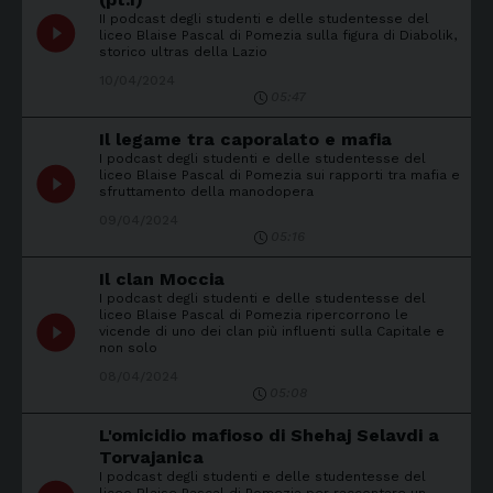
II podcast degli studenti e delle studentesse del
play_circle_filled
liceo Blaise Pascal di Pomezia sulla figura di Diabolik,
storico ultras della Lazio
10/04/2024
05:47
Il legame tra caporalato e mafia
I podcast degli studenti e delle studentesse del
play_circle_filled
liceo Blaise Pascal di Pomezia sui rapporti tra mafia e
sfruttamento della manodopera
09/04/2024
05:16
Il clan Moccia
I podcast degli studenti e delle studentesse del
liceo Blaise Pascal di Pomezia ripercorrono le
play_circle_filled
vicende di uno dei clan più influenti sulla Capitale e
non solo
08/04/2024
05:08
L'omicidio mafioso di Shehaj Selavdi a
Torvajanica
I podcast degli studenti e delle studentesse del