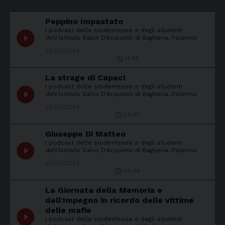
Peppino Impastato
I podcast delle studentesse e degli studenti
play_circle_filled
dell'Istituto Salvo D'Acquisto di Bagheria, Palermo
22/05/2024
11:48
La strage di Capaci
I podcast delle studentesse e degli studenti
play_circle_filled
dell'Istituto Salvo D'Acquisto di Bagheria, Palermo
22/05/2024
03:42
Giuseppe Di Matteo
I podcast delle studentesse e degli studenti
play_circle_filled
dell'Istituto Salvo D'Acquisto di Bagheria, Palermo
22/05/2024
04:24
La Giornata della Memoria e
dell'Impegno in ricordo delle vittime
delle mafie
play_circle_filled
I podcast delle studentesse e degli studenti