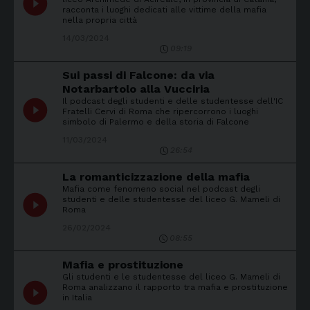
play_circle_filled
racconta i luoghi dedicati alle vittime della mafia
nella propria città
14/03/2024
09:19
Sui passi di Falcone: da via
Notarbartolo alla Vucciria
Il podcast degli studenti e delle studentesse dell'IC
play_circle_filled
Fratelli Cervi di Roma che ripercorrono i luoghi
simbolo di Palermo e della storia di Falcone
11/03/2024
26:54
La romanticizzazione della mafia
Mafia come fenomeno social nel podcast degli
play_circle_filled
studenti e delle studentesse del liceo G. Mameli di
Roma
26/02/2024
08:55
Mafia e prostituzione
Gli studenti e le studentesse del liceo G. Mameli di
play_circle_filled
Roma analizzano il rapporto tra mafia e prostituzione
in Italia