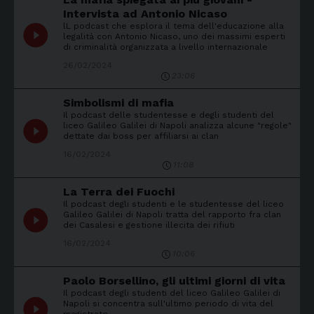
Intervista ad Antonio Nicaso
lL podcast che esplora il tema dell'educazione alla
play_circle_filled
legalità con Antonio Nicaso, uno dei massimi esperti
di criminalità organizzata a livello internazionale
26/02/2024
23:06
Simbolismi di mafia
Il podcast delle studentesse e degli studenti del
play_circle_filled
liceo Galileo Galilei di Napoli analizza alcune "regole"
dettate dai boss per affiliarsi ai clan
16/02/2024
11:08
La Terra dei Fuochi
Il podcast degli studenti e le studentesse del liceo
play_circle_filled
Galileo Galilei di Napoli tratta del rapporto fra clan
dei Casalesi e gestione illecita dei rifiuti
16/02/2024
10:06
Paolo Borsellino, gli ultimi giorni di vita
Il podcast degli studenti del liceo Galileo Galilei di
play_circle_filled
Napoli si concentra sull'ultimo periodo di vita del