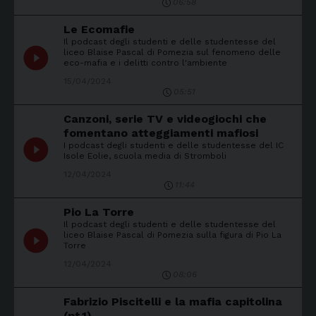
06:58
Le Ecomafie
Il podcast degli studenti e delle studentesse del
play_circle_filled
liceo Blaise Pascal di Pomezia sul fenomeno delle
eco-mafia e i delitti contro l'ambiente
15/04/2024
05:51
Canzoni, serie TV e videogiochi che
fomentano atteggiamenti mafiosi
play_circle_filled
I podcast degli studenti e delle studentesse del IC
Isole Eolie, scuola media di Stromboli
12/04/2024
11:44
Pio La Torre
Il podcast degli studenti e delle studentesse del
play_circle_filled
liceo Blaise Pascal di Pomezia sulla figura di Pio La
Torre
12/04/2024
08:06
Fabrizio Piscitelli e la mafia capitolina
(pt.1)