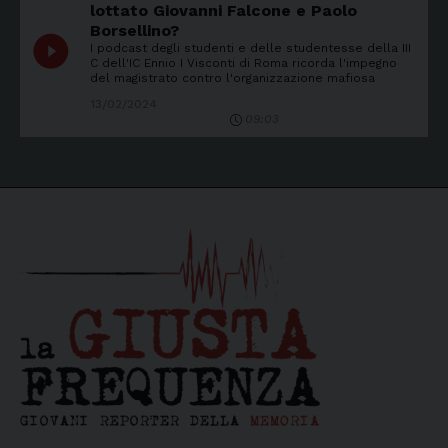
lottato Giovanni Falcone e Paolo
Borsellino?
play_circle_filled
I podcast degli studenti e delle studentesse della III
C dell'IC Ennio I Visconti di Roma ricorda l'impegno
del magistrato contro l'organizzazione mafiosa
13/02/2024
09:03