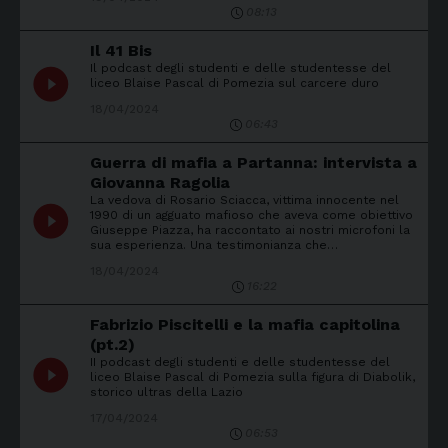
08:13
Il 41 Bis
Il podcast degli studenti e delle studentesse del
play_circle_filled
liceo Blaise Pascal di Pomezia sul carcere duro
18/04/2024
06:43
Guerra di mafia a Partanna: intervista a
Giovanna Ragolia
La vedova di Rosario Sciacca, vittima innocente nel
play_circle_filled
1990 di un agguato mafioso che aveva come obiettivo
Giuseppe Piazza, ha raccontato ai nostri microfoni la
sua esperienza. Una testimonianza che…
18/04/2024
16:22
Fabrizio Piscitelli e la mafia capitolina
(pt.2)
II podcast degli studenti e delle studentesse del
play_circle_filled
liceo Blaise Pascal di Pomezia sulla figura di Diabolik,
storico ultras della Lazio
17/04/2024
06:53