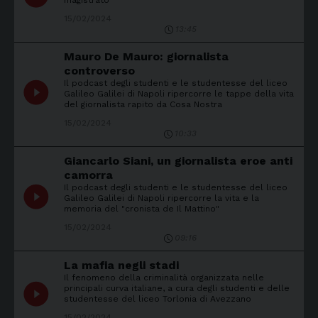
magistrato
15/02/2024
13:45
Mauro De Mauro: giornalista
controverso
Il podcast degli studenti e le studentesse del liceo
play_circle_filled
Galileo Galilei di Napoli ripercorre le tappe della vita
del giornalista rapito da Cosa Nostra
15/02/2024
10:33
Giancarlo Siani, un giornalista eroe anti
camorra
Il podcast degli studenti e le studentesse del liceo
play_circle_filled
Galileo Galilei di Napoli ripercorre la vita e la
memoria del "cronista de Il Mattino"
15/02/2024
09:16
La mafia negli stadi
Il fenomeno della criminalità organizzata nelle
play_circle_filled
principali curva italiane, a cura degli studenti e delle
studentesse del liceo Torlonia di Avezzano
15/02/2024