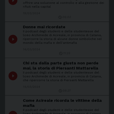
play_circle_filled
offrire una soluzione al controllo e alla gestione dei
rifiuti nella capital
19/03/2024
06:02
Donne mai ricordate
II podcast degli studenti e delle studentesse del
liceo Archimede di Acireale, in provincia di Catania,
play_circle_filled
ripercorre la storia di alcune donne simboliche nel
mondo della mafia e dell'antimafia
14/03/2024
11:25
Chi sta dalla parte giusta non perde
mai, la storia di Piersanti Mattarella
II podcast degli studenti e delle studentesse del
play_circle_filled
liceo Archimede di Acireale, in provincia di Catania,
che ripercorre la storia di Piersanti Mattarella
14/03/2024
08:27
Come Acireale ricorda le vittime della
mafia
II podcast degli studenti e delle studentesse del
liceo Archimede di Acireale, in provincia di Catania,