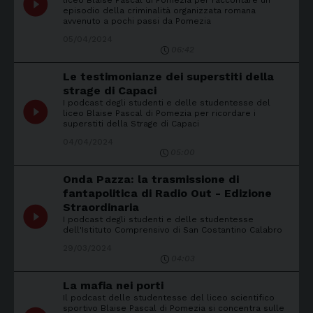
play_circle_filled
liceo Blaise Pascal di Pomezia per raccontare un
episodio della criminalità organizzata romana
avvenuto a pochi passi da Pomezia
05/04/2024
06:42
Le testimonianze dei superstiti della
strage di Capaci
I podcast degli studenti e delle studentesse del
play_circle_filled
liceo Blaise Pascal di Pomezia per ricordare i
superstiti della Strage di Capaci
04/04/2024
05:00
Onda Pazza: la trasmissione di
fantapolitica di Radio Out - Edizione
Straordinaria
play_circle_filled
I podcast degli studenti e delle studentesse
dell'Istituto Comprensivo di San Costantino Calabro
29/03/2024
04:03
La mafia nei porti
Il podcast delle studentesse del liceo scientifico
sportivo Blaise Pascal di Pomezia si concentra sulle