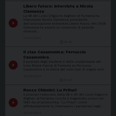
Libero futuro: intervista a Nicola
Clemenza
La 4B del Liceo D'Aguirre-Alighieri di Partanna ha
intervistato Nicola Clemenza, presidente
play_circle_filled
dell’associazione Antiracket Libero Futuro. Nel 2008
Clemenza ha avviato un consorzio di aziende
olivicole…
17/04/2024
14:26
Il clan Casamonica: Ferruccio
Casamonica
Il podcast degli studenti e delle studentesse del
play_circle_filled
liceo Blaise Pascal di Pomezia su Ferruccio
Casamonica e la storia del noto clan di origine sinti
16/04/2024
05:27
Rocco Chinnici: Lu Prituri
Il podcast realizzato dalla 3B e 3D del Liceo Daguirre
Alighieri di Partanna ricorda il magistrato ucciso nel
play_circle_filled
1983 da un'autobomba, "Lu Prituri", come
affettuosamente lo chiamavano i partannesi negli…
16/04/2024