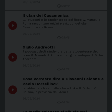
26/02/2024
06:49
Il clan dei Casamonica
Gli studenti e le studentesse del liceo G. Mameli di
play_circle_filled
Roma raccontano origini e sviluppi del clan
Casamonica a Roma
26/02/2024
09:46
Giulio Andreotti
Il podcast degli studenti e delle studentesse del
play_circle_filled
liceo G. Mameli di Roma sulla figura ambigua di Giulio
Andreotti
26/02/2024
06:22
Cosa vorreste dire a Giovanni Falcone e
Paolo Borsellino?
play_circle_filled
Lo abbiamo chiesto alle classi III A e III D dell' IC
Celano, in provincia dell'Aquila
26/02/2024
06:54
La mafia spiegata ai più giovani -