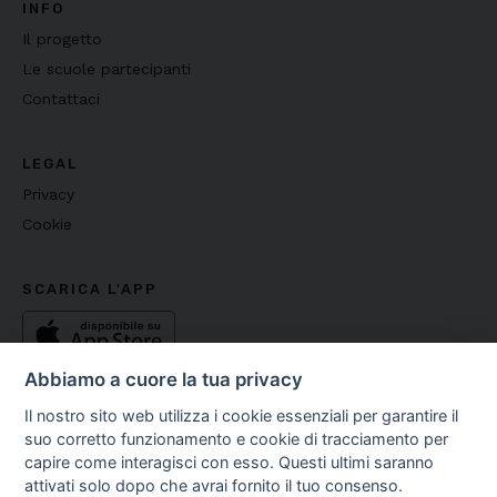
INFO
Il progetto
Le scuole partecipanti
Contattaci
LEGAL
Privacy
Cookie
SCARICA L'APP
Abbiamo a cuore la tua privacy
Il nostro sito web utilizza i cookie essenziali per garantire il
suo corretto funzionamento e cookie di tracciamento per
capire come interagisci con esso. Questi ultimi saranno
Copyright ©
2026
Fondazione Media Literacy E.T.S - C.F.
attivati solo dopo che avrai fornito il tuo consenso.