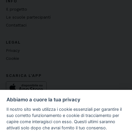
INFO
Il progetto
Le scuole partecipanti
Contattaci
LEGAL
Privacy
Cookie
SCARICA L'APP
Abbiamo a cuore la tua privacy
Il nostro sito web utilizza i cookie essenziali per garantire il
suo corretto funzionamento e cookie di tracciamento per
capire come interagisci con esso. Questi ultimi saranno
Copyright ©
2026
Fondazione Media Literacy E.T.S - C.F.
attivati solo dopo che avrai fornito il tuo consenso.
97542370586