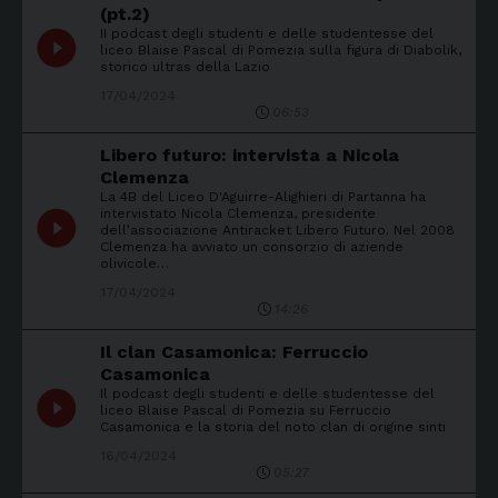
(pt.2)
II podcast degli studenti e delle studentesse del
play_circle_filled
liceo Blaise Pascal di Pomezia sulla figura di Diabolik,
storico ultras della Lazio
17/04/2024
06:53
Libero futuro: intervista a Nicola
Clemenza
La 4B del Liceo D'Aguirre-Alighieri di Partanna ha
intervistato Nicola Clemenza, presidente
play_circle_filled
dell’associazione Antiracket Libero Futuro. Nel 2008
Clemenza ha avviato un consorzio di aziende
olivicole…
17/04/2024
14:26
Il clan Casamonica: Ferruccio
Casamonica
Il podcast degli studenti e delle studentesse del
play_circle_filled
liceo Blaise Pascal di Pomezia su Ferruccio
Casamonica e la storia del noto clan di origine sinti
16/04/2024
05:27