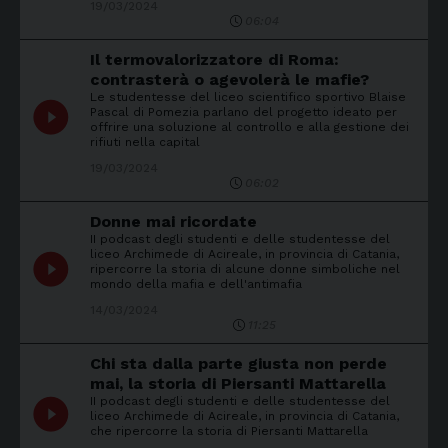
19/03/2024
06:04
Il termovalorizzatore di Roma:
contrasterà o agevolerà le mafie?
Le studentesse del liceo scientifico sportivo Blaise
play_circle_filled
Pascal di Pomezia parlano del progetto ideato per
offrire una soluzione al controllo e alla gestione dei
rifiuti nella capital
19/03/2024
06:02
Donne mai ricordate
II podcast degli studenti e delle studentesse del
liceo Archimede di Acireale, in provincia di Catania,
play_circle_filled
ripercorre la storia di alcune donne simboliche nel
mondo della mafia e dell'antimafia
14/03/2024
11:25
Chi sta dalla parte giusta non perde
mai, la storia di Piersanti Mattarella
II podcast degli studenti e delle studentesse del
play_circle_filled
liceo Archimede di Acireale, in provincia di Catania,
che ripercorre la storia di Piersanti Mattarella