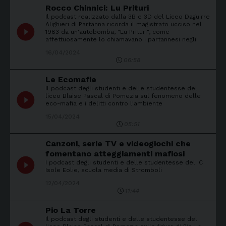
Rocco Chinnici: Lu Prituri
Il podcast realizzato dalla 3B e 3D del Liceo Daguirre
Alighieri di Partanna ricorda il magistrato ucciso nel
play_circle_filled
1983 da un'autobomba, "Lu Prituri", come
affettuosamente lo chiamavano i partannesi negli…
16/04/2024
06:58
Le Ecomafie
Il podcast degli studenti e delle studentesse del
play_circle_filled
liceo Blaise Pascal di Pomezia sul fenomeno delle
eco-mafia e i delitti contro l'ambiente
15/04/2024
05:51
Canzoni, serie TV e videogiochi che
fomentano atteggiamenti mafiosi
play_circle_filled
I podcast degli studenti e delle studentesse del IC
Isole Eolie, scuola media di Stromboli
12/04/2024
11:44
Pio La Torre
Il podcast degli studenti e delle studentesse del