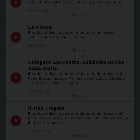
play_circle_filled
dell'Istituto Salvo D'Acquisto di Bagheria, Palermo
22/05/2024
07:23
La Piovra
Il podcast degli studenti e delle studentesse
play_circle_filled
dell'I.I.S. Enzo Ferrari di Roma
21/05/2024
05:49
Calogero Zucchetto, poliziotto ucciso
dalla mafia
Il podcast degli studenti e delle studentesse del
play_circle_filled
liceo Blaise Pascal di Pomezia dedicato a Calogero
Zucchetto, vittima di mafia
10/05/2024
04:35
Il clan Fragalà
Il podcast degli studenti e delle studentesse del
play_circle_filled
liceo Blaise Pascal di Pomezia sul clan che controlla
il litorale romano
24/04/2024
05:08