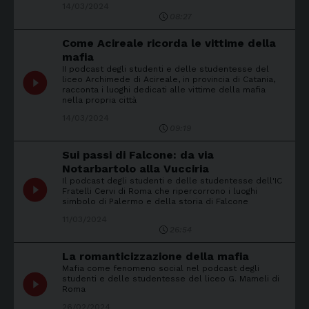
14/03/2024
08:27
Come Acireale ricorda le vittime della
mafia
II podcast degli studenti e delle studentesse del
play_circle_filled
liceo Archimede di Acireale, in provincia di Catania,
racconta i luoghi dedicati alle vittime della mafia
nella propria città
14/03/2024
09:19
Sui passi di Falcone: da via
Notarbartolo alla Vucciria
Il podcast degli studenti e delle studentesse dell'IC
play_circle_filled
Fratelli Cervi di Roma che ripercorrono i luoghi
simbolo di Palermo e della storia di Falcone
11/03/2024
26:54
La romanticizzazione della mafia
Mafia come fenomeno social nel podcast degli
play_circle_filled
studenti e delle studentesse del liceo G. Mameli di
Roma
26/02/2024