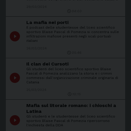
29/03/2024
04:03
La mafia nei porti
Il podcast delle studentesse del liceo scientifico
sportivo Blaise Pascal di Pomezia si concentra sulle
play_circle_filled
infiltrazioni mafiose presenti negli scali portuali
italiani
26/03/2024
05:46
Il clan dei Cursoti
Gli studenti del liceo scientifico sportivo Blaise
Pascal di Pomezia analizzano la storia e i crimini
play_circle_filled
commessi dall'organizzazione criminale originaria di
Catania
25/03/2024
10:15
Mafia sul litorale romano: i chioschi a
Latina
Gli studenti e le studentesse del liceo scientifico
play_circle_filled
sportivo Blaise Pascal di Pomezia ripercorrono
l'inchiesta della DDA