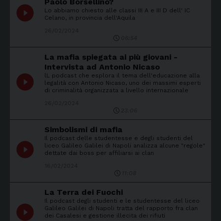
Paolo Borsellino?
play_circle_filled
Lo abbiamo chiesto alle classi III A e III D dell' IC
Celano, in provincia dell'Aquila
26/02/2024
06:54
La mafia spiegata ai più giovani -
Intervista ad Antonio Nicaso
lL podcast che esplora il tema dell'educazione alla
play_circle_filled
legalità con Antonio Nicaso, uno dei massimi esperti
di criminalità organizzata a livello internazionale
26/02/2024
23:06
Simbolismi di mafia
Il podcast delle studentesse e degli studenti del
play_circle_filled
liceo Galileo Galilei di Napoli analizza alcune "regole"
dettate dai boss per affiliarsi ai clan
16/02/2024
11:08
La Terra dei Fuochi
Il podcast degli studenti e le studentesse del liceo
play_circle_filled
Galileo Galilei di Napoli tratta del rapporto fra clan
dei Casalesi e gestione illecita dei rifiuti