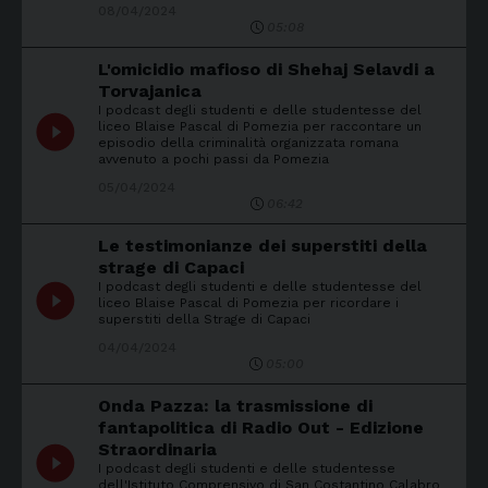
08/04/2024
05:08
L'omicidio mafioso di Shehaj Selavdi a
Torvajanica
I podcast degli studenti e delle studentesse del
play_circle_filled
liceo Blaise Pascal di Pomezia per raccontare un
episodio della criminalità organizzata romana
avvenuto a pochi passi da Pomezia
05/04/2024
06:42
Le testimonianze dei superstiti della
strage di Capaci
I podcast degli studenti e delle studentesse del
play_circle_filled
liceo Blaise Pascal di Pomezia per ricordare i
superstiti della Strage di Capaci
04/04/2024
05:00
Onda Pazza: la trasmissione di
fantapolitica di Radio Out - Edizione
Straordinaria
play_circle_filled
I podcast degli studenti e delle studentesse
dell'Istituto Comprensivo di San Costantino Calabro