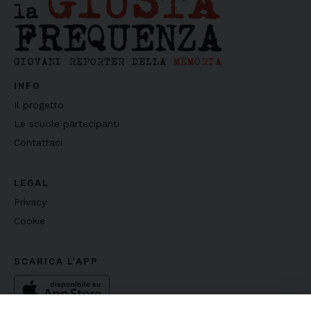
INFO
Il progetto
Le scuole partecipanti
Contattaci
LEGAL
Privacy
Cookie
SCARICA L'APP