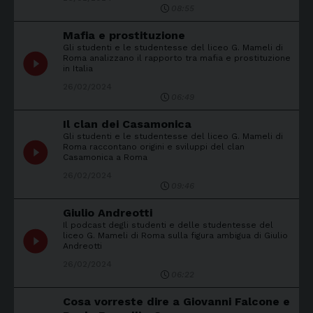
08:55
Mafia e prostituzione
Gli studenti e le studentesse del liceo G. Mameli di
play_circle_filled
Roma analizzano il rapporto tra mafia e prostituzione
in Italia
26/02/2024
06:49
Il clan dei Casamonica
Gli studenti e le studentesse del liceo G. Mameli di
play_circle_filled
Roma raccontano origini e sviluppi del clan
Casamonica a Roma
26/02/2024
09:46
Giulio Andreotti
Il podcast degli studenti e delle studentesse del
play_circle_filled
liceo G. Mameli di Roma sulla figura ambigua di Giulio
Andreotti
26/02/2024
06:22
Cosa vorreste dire a Giovanni Falcone e