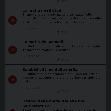
09:16
La mafia negli stadi
Il fenomeno della criminalità organizzata nelle
play_circle_filled
principali curva italiane, a cura degli studenti e delle
studentesse del liceo Torlonia di Avezzano
15/02/2024
09:41
La mafia dei pascoli
Gli studenti e le studentesse di Avezzano raccontano
play_circle_filled
il fenomeno mafioso in Abruzzo
14/02/2024
07:56
Bambini vittime della mafia
Gli studenti e le studentesse del Liceo Torlonia di
play_circle_filled
Avezzano raccontano le storie dei bambini vittime di
mafia
14/02/2024
07:09
Il ruolo delle mafie italiane nel
narcotraffico
Il podcast degli studenti e delle studentesse del