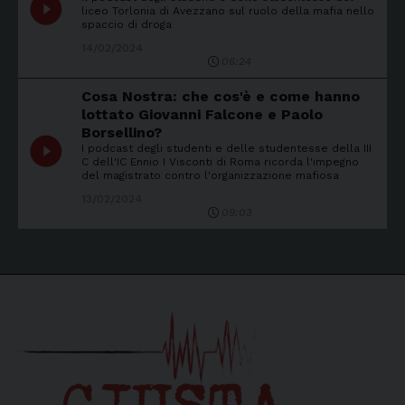
play_circle_filled
liceo Torlonia di Avezzano sul ruolo della mafia nello
spaccio di droga
14/02/2024
06:24
Cosa Nostra: che cos'è e come hanno
lottato Giovanni Falcone e Paolo
Borsellino?
play_circle_filled
I podcast degli studenti e delle studentesse della III
C dell'IC Ennio I Visconti di Roma ricorda l'impegno
del magistrato contro l'organizzazione mafiosa
13/02/2024
09:03