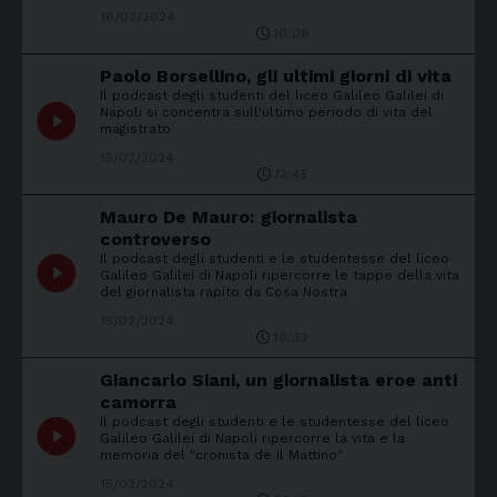
16/02/2024
10:06
Paolo Borsellino, gli ultimi giorni di vita
Il podcast degli studenti del liceo Galileo Galilei di
play_circle_filled
Napoli si concentra sull'ultimo periodo di vita del
magistrato
15/02/2024
13:45
Mauro De Mauro: giornalista
controverso
Il podcast degli studenti e le studentesse del liceo
play_circle_filled
Galileo Galilei di Napoli ripercorre le tappe della vita
del giornalista rapito da Cosa Nostra
15/02/2024
10:33
Giancarlo Siani, un giornalista eroe anti
camorra
Il podcast degli studenti e le studentesse del liceo
play_circle_filled
Galileo Galilei di Napoli ripercorre la vita e la
memoria del "cronista de Il Mattino"
15/02/2024