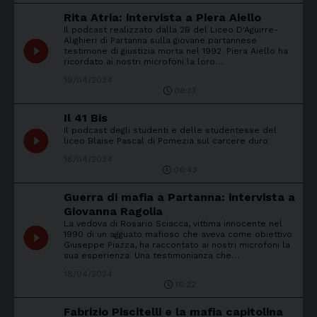
Rita Atria: intervista a Piera Aiello
Il podcast realizzato dalla 2B del Liceo D'Aguirre-
Alighieri di Partanna sulla giovane partannese
play_circle_filled
testimone di giustizia morta nel 1992. Piera Aiello ha
ricordato ai nostri microfoni la loro…
19/04/2024
08:13
Il 41 Bis
Il podcast degli studenti e delle studentesse del
play_circle_filled
liceo Blaise Pascal di Pomezia sul carcere duro
18/04/2024
06:43
Guerra di mafia a Partanna: intervista a
Giovanna Ragolia
La vedova di Rosario Sciacca, vittima innocente nel
play_circle_filled
1990 di un agguato mafioso che aveva come obiettivo
Giuseppe Piazza, ha raccontato ai nostri microfoni la
sua esperienza. Una testimonianza che…
18/04/2024
16:22
Fabrizio Piscitelli e la mafia capitolina