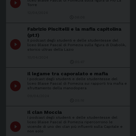
play_circle_filled
liceo Blaise Pascal di Pomezia sulla figura di Pio La
Torre
12/04/2024
08:06
Fabrizio Piscitelli e la mafia capitolina
(pt.1)
II podcast degli studenti e delle studentesse del
play_circle_filled
liceo Blaise Pascal di Pomezia sulla figura di Diabolik,
storico ultras della Lazio
10/04/2024
05:47
Il legame tra caporalato e mafia
I podcast degli studenti e delle studentesse del
play_circle_filled
liceo Blaise Pascal di Pomezia sui rapporti tra mafia e
sfruttamento della manodopera
09/04/2024
05:16
Il clan Moccia
I podcast degli studenti e delle studentesse del
liceo Blaise Pascal di Pomezia ripercorrono le
play_circle_filled
vicende di uno dei clan più influenti sulla Capitale e
non solo