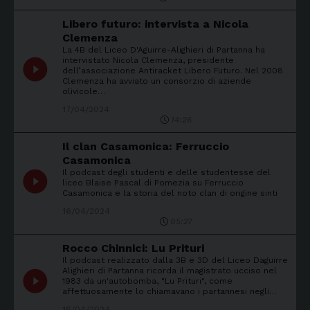
Libero futuro: intervista a Nicola
Clemenza
La 4B del Liceo D'Aguirre-Alighieri di Partanna ha
intervistato Nicola Clemenza, presidente
play_circle_filled
dell’associazione Antiracket Libero Futuro. Nel 2008
Clemenza ha avviato un consorzio di aziende
olivicole…
17/04/2024
14:26
Il clan Casamonica: Ferruccio
Casamonica
Il podcast degli studenti e delle studentesse del
play_circle_filled
liceo Blaise Pascal di Pomezia su Ferruccio
Casamonica e la storia del noto clan di origine sinti
16/04/2024
05:27
Rocco Chinnici: Lu Prituri
Il podcast realizzato dalla 3B e 3D del Liceo Daguirre
Alighieri di Partanna ricorda il magistrato ucciso nel
play_circle_filled
1983 da un'autobomba, "Lu Prituri", come
affettuosamente lo chiamavano i partannesi negli…
16/04/2024