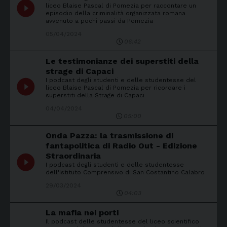
play_circle_filled
liceo Blaise Pascal di Pomezia per raccontare un
episodio della criminalità organizzata romana
avvenuto a pochi passi da Pomezia
05/04/2024
06:42
Le testimonianze dei superstiti della
strage di Capaci
I podcast degli studenti e delle studentesse del
play_circle_filled
liceo Blaise Pascal di Pomezia per ricordare i
superstiti della Strage di Capaci
04/04/2024
05:00
Onda Pazza: la trasmissione di
fantapolitica di Radio Out - Edizione
Straordinaria
play_circle_filled
I podcast degli studenti e delle studentesse
dell'Istituto Comprensivo di San Costantino Calabro
29/03/2024
04:03
La mafia nei porti
Il podcast delle studentesse del liceo scientifico