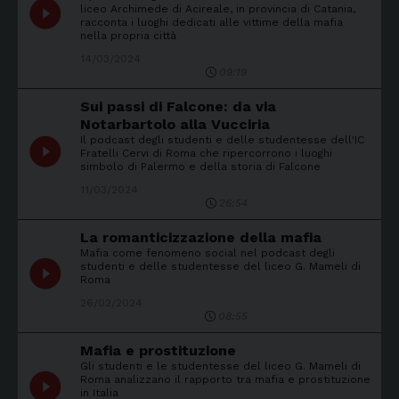
play_circle_filled
liceo Archimede di Acireale, in provincia di Catania,
racconta i luoghi dedicati alle vittime della mafia
nella propria città
14/03/2024
09:19
Sui passi di Falcone: da via
Notarbartolo alla Vucciria
Il podcast degli studenti e delle studentesse dell'IC
play_circle_filled
Fratelli Cervi di Roma che ripercorrono i luoghi
simbolo di Palermo e della storia di Falcone
11/03/2024
26:54
La romanticizzazione della mafia
Mafia come fenomeno social nel podcast degli
play_circle_filled
studenti e delle studentesse del liceo G. Mameli di
Roma
26/02/2024
08:55
Mafia e prostituzione
Gli studenti e le studentesse del liceo G. Mameli di
play_circle_filled
Roma analizzano il rapporto tra mafia e prostituzione
in Italia