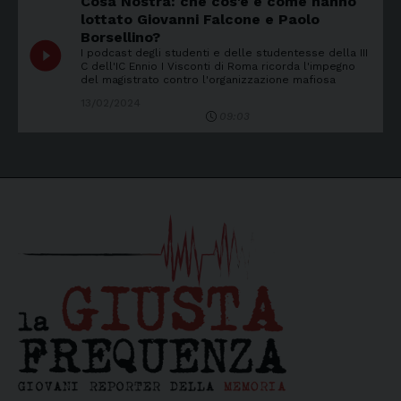
Cosa Nostra: che cos'è e come hanno
lottato Giovanni Falcone e Paolo
Borsellino?
play_circle_filled
I podcast degli studenti e delle studentesse della III
C dell'IC Ennio I Visconti di Roma ricorda l'impegno
del magistrato contro l'organizzazione mafiosa
13/02/2024
09:03