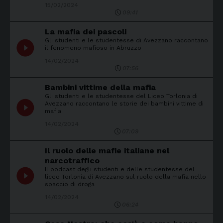
15/02/2024
09:41
La mafia dei pascoli
Gli studenti e le studentesse di Avezzano raccontano
play_circle_filled
il fenomeno mafioso in Abruzzo
14/02/2024
07:56
Bambini vittime della mafia
Gli studenti e le studentesse del Liceo Torlonia di
play_circle_filled
Avezzano raccontano le storie dei bambini vittime di
mafia
14/02/2024
07:09
Il ruolo delle mafie italiane nel
narcotraffico
Il podcast degli studenti e delle studentesse del
play_circle_filled
liceo Torlonia di Avezzano sul ruolo della mafia nello
spaccio di droga
14/02/2024
06:24