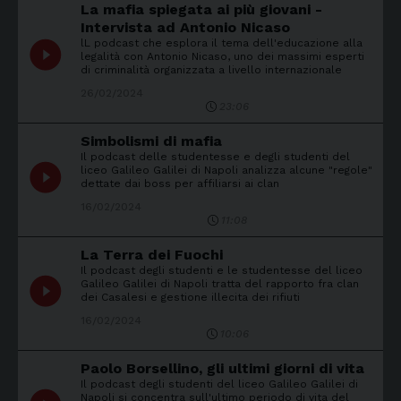
La mafia spiegata ai più giovani -
Intervista ad Antonio Nicaso
lL podcast che esplora il tema dell'educazione alla
play_circle_filled
legalità con Antonio Nicaso, uno dei massimi esperti
di criminalità organizzata a livello internazionale
26/02/2024
23:06
Simbolismi di mafia
Il podcast delle studentesse e degli studenti del
play_circle_filled
liceo Galileo Galilei di Napoli analizza alcune "regole"
dettate dai boss per affiliarsi ai clan
16/02/2024
11:08
La Terra dei Fuochi
Il podcast degli studenti e le studentesse del liceo
play_circle_filled
Galileo Galilei di Napoli tratta del rapporto fra clan
dei Casalesi e gestione illecita dei rifiuti
16/02/2024
10:06
Paolo Borsellino, gli ultimi giorni di vita
Il podcast degli studenti del liceo Galileo Galilei di
Napoli si concentra sull'ultimo periodo di vita del