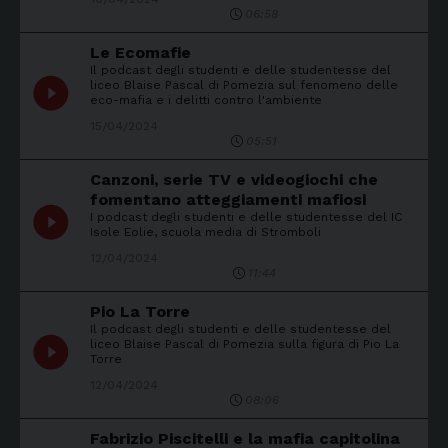
06:58
Le Ecomafie
Il podcast degli studenti e delle studentesse del
play_circle_filled
liceo Blaise Pascal di Pomezia sul fenomeno delle
eco-mafia e i delitti contro l'ambiente
15/04/2024
05:51
Canzoni, serie TV e videogiochi che
fomentano atteggiamenti mafiosi
play_circle_filled
I podcast degli studenti e delle studentesse del IC
Isole Eolie, scuola media di Stromboli
12/04/2024
11:44
Pio La Torre
Il podcast degli studenti e delle studentesse del
play_circle_filled
liceo Blaise Pascal di Pomezia sulla figura di Pio La
Torre
12/04/2024
08:06
Fabrizio Piscitelli e la mafia capitolina