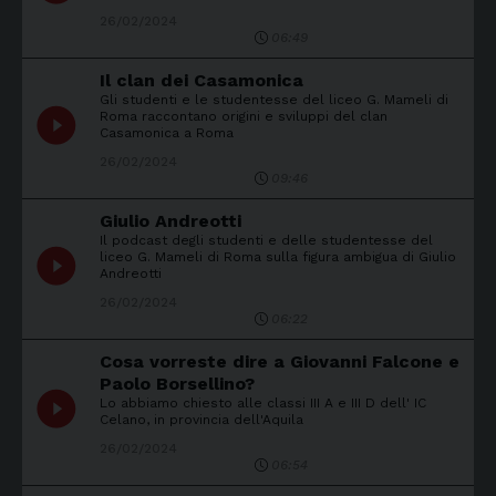
26/02/2024
06:49
Il clan dei Casamonica
Gli studenti e le studentesse del liceo G. Mameli di
play_circle_filled
Roma raccontano origini e sviluppi del clan
Casamonica a Roma
26/02/2024
09:46
Giulio Andreotti
Il podcast degli studenti e delle studentesse del
play_circle_filled
liceo G. Mameli di Roma sulla figura ambigua di Giulio
Andreotti
26/02/2024
06:22
Cosa vorreste dire a Giovanni Falcone e
Paolo Borsellino?
play_circle_filled
Lo abbiamo chiesto alle classi III A e III D dell' IC
Celano, in provincia dell'Aquila
26/02/2024
06:54