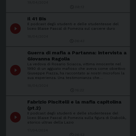
19/04/2024
08:13
Il 41 Bis
Il podcast degli studenti e delle studentesse del
play_circle_filled
liceo Blaise Pascal di Pomezia sul carcere duro
18/04/2024
06:43
Guerra di mafia a Partanna: intervista a
Giovanna Ragolia
La vedova di Rosario Sciacca, vittima innocente nel
play_circle_filled
1990 di un agguato mafioso che aveva come obiettivo
Giuseppe Piazza, ha raccontato ai nostri microfoni la
sua esperienza. Una testimonianza che…
18/04/2024
16:22
Fabrizio Piscitelli e la mafia capitolina
(pt.2)
II podcast degli studenti e delle studentesse del
play_circle_filled
liceo Blaise Pascal di Pomezia sulla figura di Diabolik,
storico ultras della Lazio
17/04/2024
06:53