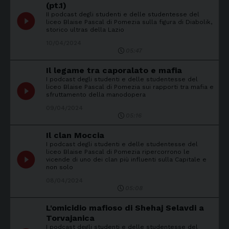
(pt.1)
II podcast degli studenti e delle studentesse del
play_circle_filled
liceo Blaise Pascal di Pomezia sulla figura di Diabolik,
storico ultras della Lazio
10/04/2024
05:47
Il legame tra caporalato e mafia
I podcast degli studenti e delle studentesse del
play_circle_filled
liceo Blaise Pascal di Pomezia sui rapporti tra mafia e
sfruttamento della manodopera
09/04/2024
05:16
Il clan Moccia
I podcast degli studenti e delle studentesse del
liceo Blaise Pascal di Pomezia ripercorrono le
play_circle_filled
vicende di uno dei clan più influenti sulla Capitale e
non solo
08/04/2024
05:08
L'omicidio mafioso di Shehaj Selavdi a
Torvajanica
I podcast degli studenti e delle studentesse del