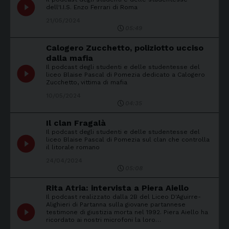
play_circle_filled
dell'I.I.S. Enzo Ferrari di Roma
21/05/2024
05:49
Calogero Zucchetto, poliziotto ucciso
dalla mafia
Il podcast degli studenti e delle studentesse del
play_circle_filled
liceo Blaise Pascal di Pomezia dedicato a Calogero
Zucchetto, vittima di mafia
10/05/2024
04:35
Il clan Fragalà
Il podcast degli studenti e delle studentesse del
play_circle_filled
liceo Blaise Pascal di Pomezia sul clan che controlla
il litorale romano
24/04/2024
05:08
Rita Atria: intervista a Piera Aiello
Il podcast realizzato dalla 2B del Liceo D'Aguirre-
Alighieri di Partanna sulla giovane partannese
play_circle_filled
testimone di giustizia morta nel 1992. Piera Aiello ha
ricordato ai nostri microfoni la loro…