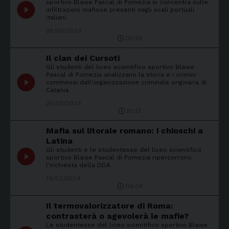
sportivo Blaise Pascal di Pomezia si concentra sulle
play_circle_filled
infiltrazioni mafiose presenti negli scali portuali
italiani
26/03/2024
05:46
Il clan dei Cursoti
Gli studenti del liceo scientifico sportivo Blaise
Pascal di Pomezia analizzano la storia e i crimini
play_circle_filled
commessi dall'organizzazione criminale originaria di
Catania
25/03/2024
10:15
Mafia sul litorale romano: i chioschi a
Latina
Gli studenti e le studentesse del liceo scientifico
play_circle_filled
sportivo Blaise Pascal di Pomezia ripercorrono
l'inchiesta della DDA
19/03/2024
06:04
Il termovalorizzatore di Roma:
contrasterà o agevolerà le mafie?
Le studentesse del liceo scientifico sportivo Blaise