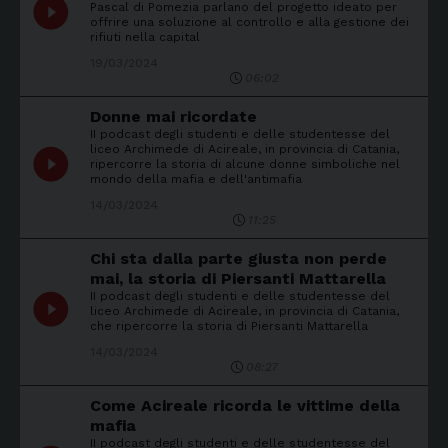
play_circle_filled
Pascal di Pomezia parlano del progetto ideato per
offrire una soluzione al controllo e alla gestione dei
rifiuti nella capital
19/03/2024
06:02
Donne mai ricordate
II podcast degli studenti e delle studentesse del
liceo Archimede di Acireale, in provincia di Catania,
play_circle_filled
ripercorre la storia di alcune donne simboliche nel
mondo della mafia e dell'antimafia
14/03/2024
11:25
Chi sta dalla parte giusta non perde
mai, la storia di Piersanti Mattarella
II podcast degli studenti e delle studentesse del
play_circle_filled
liceo Archimede di Acireale, in provincia di Catania,
che ripercorre la storia di Piersanti Mattarella
14/03/2024
08:27
Come Acireale ricorda le vittime della
mafia
II podcast degli studenti e delle studentesse del