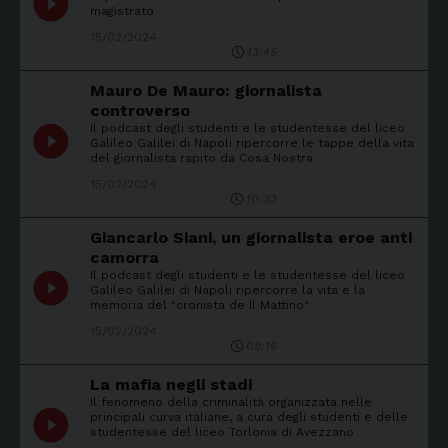
play_circle_filled
magistrato
15/02/2024
13:45
Mauro De Mauro: giornalista
controverso
Il podcast degli studenti e le studentesse del liceo
play_circle_filled
Galileo Galilei di Napoli ripercorre le tappe della vita
del giornalista rapito da Cosa Nostra
15/02/2024
10:33
Giancarlo Siani, un giornalista eroe anti
camorra
Il podcast degli studenti e le studentesse del liceo
play_circle_filled
Galileo Galilei di Napoli ripercorre la vita e la
memoria del "cronista de Il Mattino"
15/02/2024
09:16
La mafia negli stadi
Il fenomeno della criminalità organizzata nelle
play_circle_filled
principali curva italiane, a cura degli studenti e delle
studentesse del liceo Torlonia di Avezzano