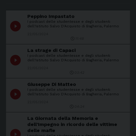
Peppino Impastato
I podcast delle studentesse e degli studenti
play_circle_filled
dell'Istituto Salvo D'Acquisto di Bagheria, Palermo
22/05/2024
11:48
La strage di Capaci
I podcast delle studentesse e degli studenti
play_circle_filled
dell'Istituto Salvo D'Acquisto di Bagheria, Palermo
22/05/2024
03:42
Giuseppe Di Matteo
I podcast delle studentesse e degli studenti
play_circle_filled
dell'Istituto Salvo D'Acquisto di Bagheria, Palermo
22/05/2024
04:24
La Giornata della Memoria e
dell'Impegno in ricordo delle vittime
delle mafie
play_circle_filled
I podcast delle studentesse e degli studenti