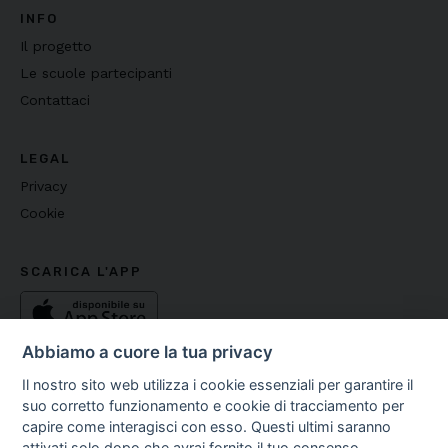
INFO
Il progetto
Le scuole partecipanti
Contattaci
LEGAL
Privacy
Cookie
SCARICA L'APP
Abbiamo a cuore la tua privacy
Il nostro sito web utilizza i cookie essenziali per garantire il
suo corretto funzionamento e cookie di tracciamento per
capire come interagisci con esso. Questi ultimi saranno
Copyright ©
2026
Fondazione Media Literacy E.T.S - C.F.
attivati solo dopo che avrai fornito il tuo consenso.