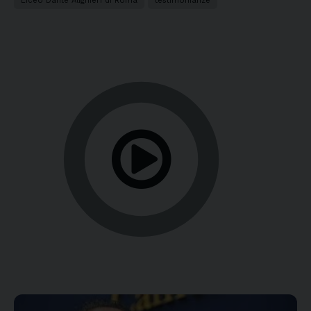
Liceo Dante Alighieri di Roma
testimonianze