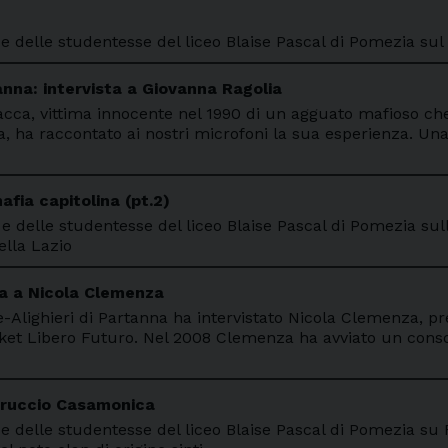
i e delle studentesse del liceo Blaise Pascal di Pomezia su
anna: intervista a Giovanna Ragolia
iacca, vittima innocente nel 1990 di un agguato mafioso c
a, ha raccontato ai nostri microfoni la sua esperienza. Un
mafia capitolina (pt.2)
 e delle studentesse del liceo Blaise Pascal di Pomezia sull
ella Lazio
ta a Nicola Clemenza
e-Alighieri di Partanna ha intervistato Nicola Clemenza, p
cket Libero Futuro. Nel 2008 Clemenza ha avviato un conso
rruccio Casamonica
i e delle studentesse del liceo Blaise Pascal di Pomezia su