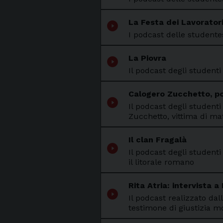
La Festa dei Lavorator
play_circle_filled
I podcast delle studentes
La Piovra
play_circle_filled
Il podcast degli studenti
Calogero Zucchetto, po
play_circle_filled
Il podcast degli student
Zucchetto, vittima di ma
Il clan Fragalà
play_circle_filled
Il podcast degli studenti
il litorale romano
Rita Atria: intervista a 
play_circle_filled
Il podcast realizzato dal
testimone di giustizia mo