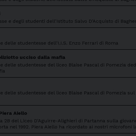
i
se e degli studenti dell'Istituto Salvo D'Acquisto di Baghe
 e delle studentesse dell'I.I.S. Enzo Ferrari di Roma
liziotto ucciso dalla mafia
i e delle studentesse del liceo Blaise Pascal di Pomezia de
fia
 e delle studentesse del liceo Blaise Pascal di Pomezia sul
Piera Aiello
la 2B del Liceo D'Aguirre-Alighieri di Partanna sulla giova
rta nel 1992. Piera Aiello ha ricordato ai nostri microfoni 