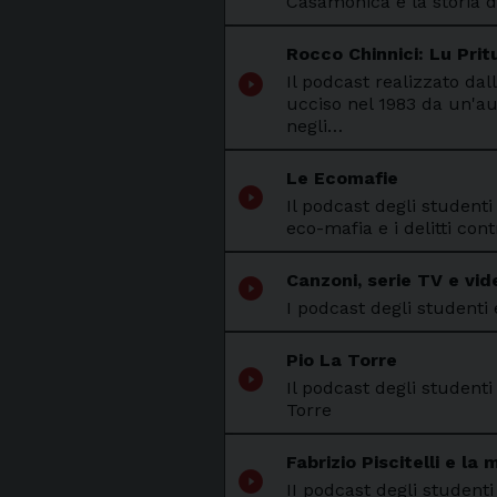
Casamonica e la storia de
Rocco Chinnici: Lu Pritu
play_circle_filled
Il podcast realizzato dal
ucciso nel 1983 da un'a
negli…
Le Ecomafie
play_circle_filled
Il podcast degli student
eco-mafia e i delitti con
Canzoni, serie TV e vi
play_circle_filled
I podcast degli studenti 
Pio La Torre
play_circle_filled
Il podcast degli studenti
Torre
Fabrizio Piscitelli e la 
play_circle_filled
II podcast degli studenti