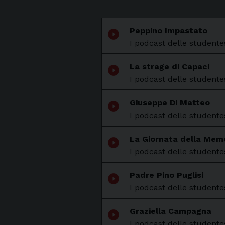
Peppino Impastato
play_circle_filled
I podcast delle studentes
La strage di Capaci
play_circle_filled
I podcast delle studentes
Giuseppe Di Matteo
play_circle_filled
I podcast delle studentes
La Giornata della Memor
play_circle_filled
I podcast delle studentes
Padre Pino Puglisi
play_circle_filled
I podcast delle studentes
Graziella Campagna
play_circle_filled
I podcast delle studentes