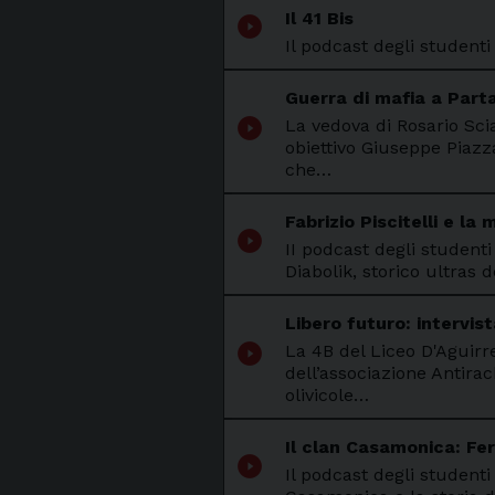
Il 41 Bis
play_circle_filled
Il podcast degli student
Guerra di mafia a Part
play_circle_filled
La vedova di Rosario Sc
obiettivo Giuseppe Piazz
che…
Fabrizio Piscitelli e la 
play_circle_filled
II podcast degli studenti
Diabolik, storico ultras d
Libero futuro: intervis
play_circle_filled
La 4B del Liceo D'Aguirr
dell’associazione Antira
olivicole…
Il clan Casamonica: Fe
play_circle_filled
Il podcast degli student