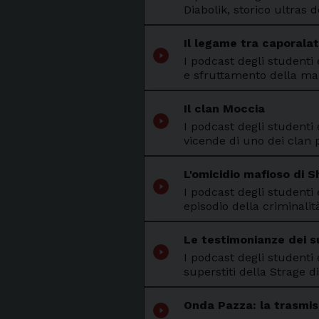
Diabolik, storico ultras d
Il legame tra caporala
play_circle_filled
I podcast degli studenti 
e sfruttamento della m
Il clan Moccia
play_circle_filled
I podcast degli studenti 
vicende di uno dei clan p
L'omicidio mafioso di S
play_circle_filled
I podcast degli studenti
episodio della criminal
Le testimonianze dei su
play_circle_filled
I podcast degli studenti 
superstiti della Strage d
Onda Pazza: la trasmiss
play_circle_filled