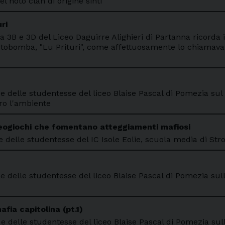
l noto clan di origine sinti
ri
la 3B e 3D del Liceo Daguirre Alighieri di Partanna ricorda 
utobomba, "Lu Prituri", come affettuosamente lo chiamava
i e delle studentesse del liceo Blaise Pascal di Pomezia su
tro l'ambiente
deogiochi che fomentano atteggiamenti mafiosi
e delle studentesse del IC Isole Eolie, scuola media di Str
 e delle studentesse del liceo Blaise Pascal di Pomezia sull
mafia capitolina (pt.1)
 e delle studentesse del liceo Blaise Pascal di Pomezia sull