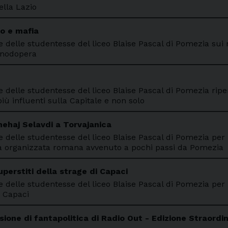
ella Lazio
to e mafia
e delle studentesse del liceo Blaise Pascal di Pomezia sui 
anodopera
e delle studentesse del liceo Blaise Pascal di Pomezia rip
iù influenti sulla Capitale e non solo
hehaj Selavdi a Torvajanica
 e delle studentesse del liceo Blaise Pascal di Pomezia pe
ità organizzata romana avvenuto a pochi passi da Pomezia
perstiti della strage di Capaci
e delle studentesse del liceo Blaise Pascal di Pomezia per 
i Capaci
ione di fantapolitica di Radio Out - Edizione Straordin