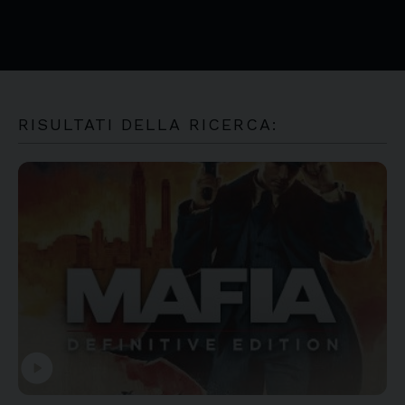
RISULTATI DELLA RICERCA:
play_circle