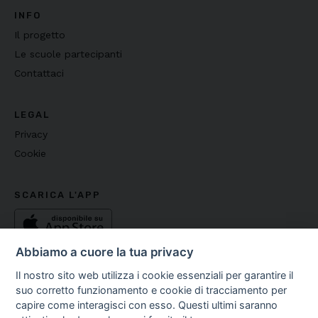
INFO
Il progetto
Le scuole partecipanti
Contattaci
LEGAL
Privacy
Cookie
SCARICA L'APP
Abbiamo a cuore la tua privacy
Il nostro sito web utilizza i cookie essenziali per garantire il
suo corretto funzionamento e cookie di tracciamento per
capire come interagisci con esso. Questi ultimi saranno
Copyright ©
2026
Fondazione Media Literacy E.T.S - C.F.