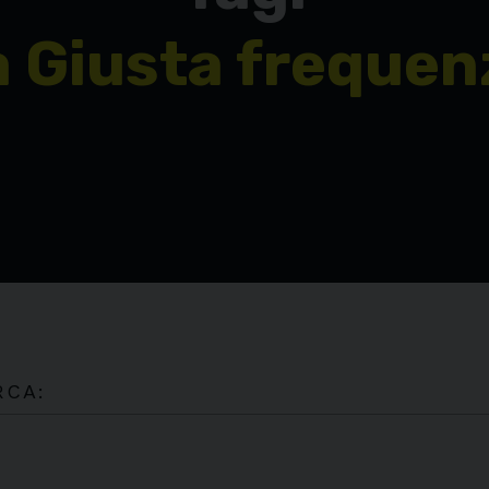
a Giusta frequen
RCA: