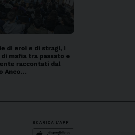
S
e di eroi e di stragi, i
i di mafia tra passato e
ente raccontati dal
eo Anco…
SCARICA L'APP