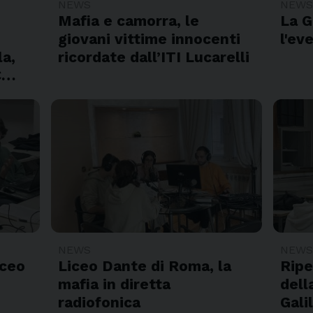
NEWS
NEW
Mafia e camorra, le
La G
giovani vittime innocenti
l'ev
la,
ricordate dall’ITI Lucarelli
IC…
NEWS
NEW
iceo
Liceo Dante di Roma, la
Ripe
mafia in diretta
dell
radiofonica
Gali