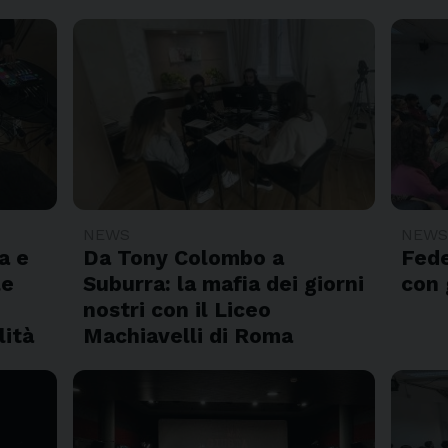
NEWS
NEW
a e
Da Tony Colombo a
Fede
le
Suburra: la mafia dei giorni
con 
nostri con il Liceo
lità
Machiavelli di Roma