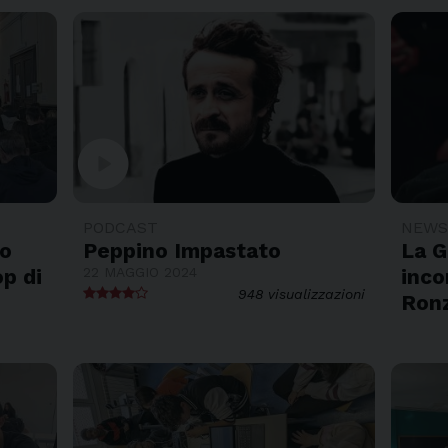
play_circle
PODCAST
NEW
no
Peppino Impastato
La G
op di
22 MAGGIO 2024
inco
948 visualizzazioni
Ron