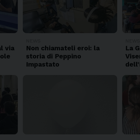
NEWS
NEW
l via
Non chiamateli eroi: la
La G
uole
storia di Peppino
Vise
Impastato
dell