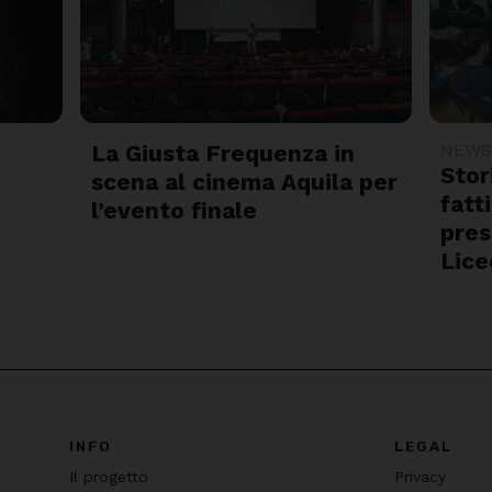
La Giusta Frequenza in
NEW
Stori
scena al cinema Aquila per
fatt
l’evento finale
pres
Lic
INFO
LEGAL
Il progetto
Privacy