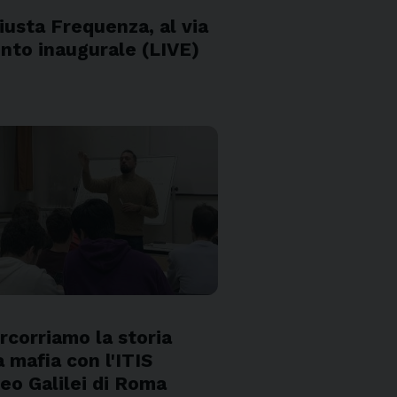
S
iusta Frequenza, al via
ento inaugurale (LIVE)
S
rcorriamo la storia
a mafia con l'ITIS
leo Galilei di Roma