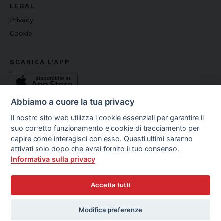
LEGAL
Privacy
Cookie
SCARICA L'APP
Abbiamo a cuore la tua privacy
Il nostro sito web utilizza i cookie essenziali per garantire il
suo corretto funzionamento e cookie di tracciamento per
capire come interagisci con esso. Questi ultimi saranno
Copyright ©
2026
Fondazione Media Literacy E.T.S - C.F.
attivati solo dopo che avrai fornito il tuo consenso.
97542370586
Informativa sulla privacy
Accetta tutti
Modifica preferenze